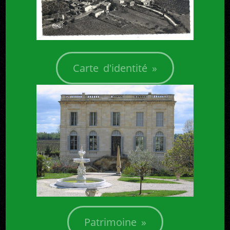
Carte d'identité »
+
x
Patrimoine »