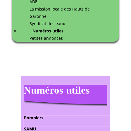
ADEL
La mission locale des Hauts de
Garonne
Syndicat des eaux
Numéros utiles
Petites annonces
Numéros utiles
Pompiers
SAMU